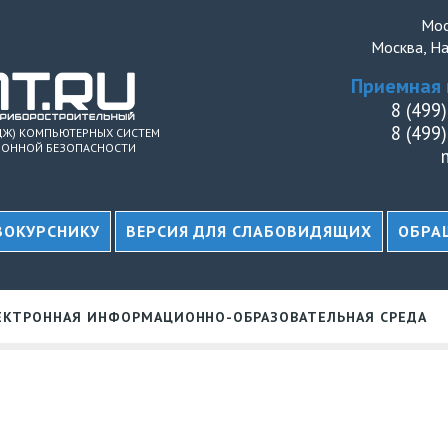
Мос
Москва, На
Приемная 
8 (499
8 (499
ДЖ) КОМПЬЮТЕРНЫХ СИСТЕМ
ОННОЙ БЕЗОПАСНОСТИ
ВОКУРСНИКУ
ВЕРСИЯ ДЛЯ СЛАБОВИДЯЩИХ
ОБРА
ЕКТРОННАЯ ИНФОРМАЦИОННО-ОБРАЗОВАТЕЛЬНАЯ СРЕДА