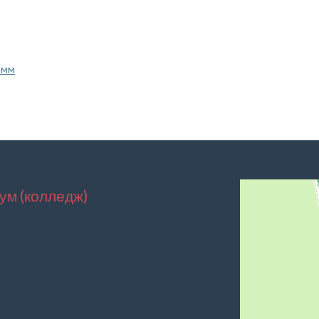
амм
ум (колледж)