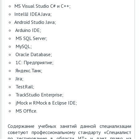
MS Visual Studio C# и C++;
IntelliJ IDEA Java;
Android Studio Java;
Arduino IDE;
MS SQL Server;
MySQL;
Oracle Database;
1C: Предприятие;
Яндекс.Танк;
Jira;
TestRail;
TrackStudio Enterprise;
jMock и RMock в Eclipse IDE;
MS Office.
Содержание учебных занятий данной специализации
советуют профессиональному стандарту «Специалист
по тестированию в области ИТ» и дает право на